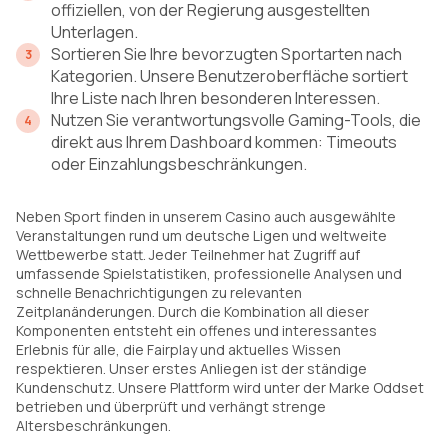
offiziellen, von der Regierung ausgestellten
Unterlagen.
Sortieren Sie Ihre bevorzugten Sportarten nach
Kategorien. Unsere Benutzeroberfläche sortiert
Ihre Liste nach Ihren besonderen Interessen.
Nutzen Sie verantwortungsvolle Gaming-Tools, die
direkt aus Ihrem Dashboard kommen: Timeouts
oder Einzahlungsbeschränkungen.
Neben Sport finden in unserem Casino auch ausgewählte
Veranstaltungen rund um deutsche Ligen und weltweite
Wettbewerbe statt. Jeder Teilnehmer hat Zugriff auf
umfassende Spielstatistiken, professionelle Analysen und
schnelle Benachrichtigungen zu relevanten
Zeitplanänderungen. Durch die Kombination all dieser
Komponenten entsteht ein offenes und interessantes
Erlebnis für alle, die Fairplay und aktuelles Wissen
respektieren. Unser erstes Anliegen ist der ständige
Kundenschutz. Unsere Plattform wird unter der Marke Oddset
betrieben und überprüft und verhängt strenge
Altersbeschränkungen.