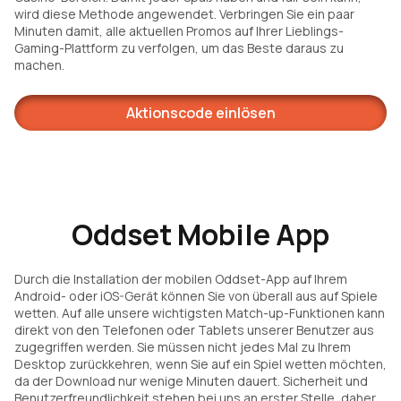
wird diese Methode angewendet. Verbringen Sie ein paar
Minuten damit, alle aktuellen Promos auf Ihrer Lieblings-
Gaming-Plattform zu verfolgen, um das Beste daraus zu
machen.
Aktionscode einlösen
Oddset Mobile App
Durch die Installation der mobilen Oddset-App auf Ihrem
Android- oder iOS-Gerät können Sie von überall aus auf Spiele
wetten. Auf alle unsere wichtigsten Match-up-Funktionen kann
direkt von den Telefonen oder Tablets unserer Benutzer aus
zugegriffen werden. Sie müssen nicht jedes Mal zu Ihrem
Desktop zurückkehren, wenn Sie auf ein Spiel wetten möchten,
da der Download nur wenige Minuten dauert. Sicherheit und
Benutzerfreundlichkeit stehen bei uns an erster Stelle, daher