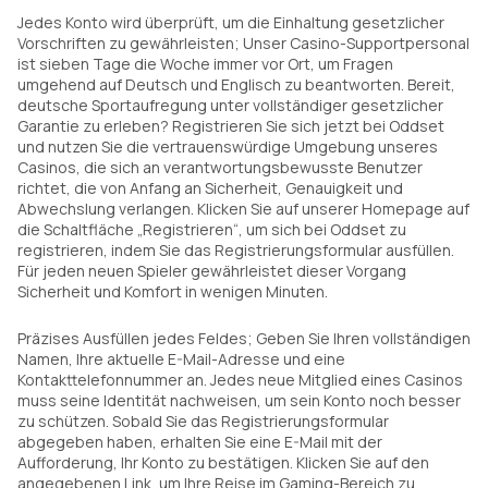
Jedes Konto wird überprüft, um die Einhaltung gesetzlicher
Vorschriften zu gewährleisten; Unser Casino-Supportpersonal
ist sieben Tage die Woche immer vor Ort, um Fragen
umgehend auf Deutsch und Englisch zu beantworten. Bereit,
deutsche Sportaufregung unter vollständiger gesetzlicher
Garantie zu erleben? Registrieren Sie sich jetzt bei Oddset
und nutzen Sie die vertrauenswürdige Umgebung unseres
Casinos, die sich an verantwortungsbewusste Benutzer
richtet, die von Anfang an Sicherheit, Genauigkeit und
Abwechslung verlangen. Klicken Sie auf unserer Homepage auf
die Schaltfläche „Registrieren“, um sich bei Oddset zu
registrieren, indem Sie das Registrierungsformular ausfüllen.
Für jeden neuen Spieler gewährleistet dieser Vorgang
Sicherheit und Komfort in wenigen Minuten.
Präzises Ausfüllen jedes Feldes; Geben Sie Ihren vollständigen
Namen, Ihre aktuelle E-Mail-Adresse und eine
Kontakttelefonnummer an. Jedes neue Mitglied eines Casinos
muss seine Identität nachweisen, um sein Konto noch besser
zu schützen. Sobald Sie das Registrierungsformular
abgegeben haben, erhalten Sie eine E-Mail mit der
Aufforderung, Ihr Konto zu bestätigen. Klicken Sie auf den
angegebenen Link, um Ihre Reise im Gaming-Bereich zu