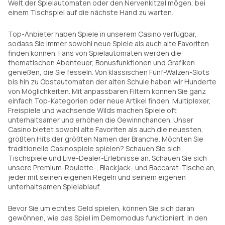
Welt der Spielautomaten oder den Nervenkitzel mögen, bei
einem Tischspiel auf die nächste Hand zu warten.
Top-Anbieter haben Spiele in unserem Casino verfügbar,
sodass Sie immer sowohl neue Spiele als auch alte Favoriten
finden können. Fans von Spielautomaten werden die
thematischen Abenteuer, Bonusfunktionen und Grafiken
genießen, die Sie fesseln. Von klassischen Fünf-Walzen-Slots
bis hin zu Obstautomaten der alten Schule haben wir Hunderte
von Möglichkeiten. Mit anpassbaren Filtern können Sie ganz
einfach Top-Kategorien oder neue Artikel finden. Multiplexer,
Freispiele und wachsende Wilds machen Spiele oft
unterhaltsamer und erhöhen die Gewinnchancen. Unser
Casino bietet sowohl alte Favoriten als auch die neuesten,
größten Hits der größten Namen der Branche. Möchten Sie
traditionelle Casinospiele spielen? Schauen Sie sich
Tischspiele und Live-Dealer-Erlebnisse an. Schauen Sie sich
unsere Premium-Roulette-, Blackjack- und Baccarat-Tische an,
jeder mit seinen eigenen Regeln und seinem eigenen
unterhaltsamen Spielablauf.
Bevor Sie um echtes Geld spielen, können Sie sich daran
gewöhnen, wie das Spiel im Demomodus funktioniert. In den