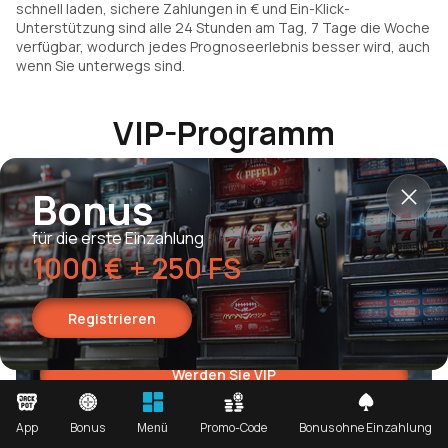
schnell laden, sichere Zahlungen in € und Ein-Klick-
Unterstützung sind alle 24 Stunden am Tag, 7 Tage die Woche
verfügbar, wodurch jedes Prognoseerlebnis besser wird, auch
wenn Sie unterwegs sind.
VIP-Programm
Bonus
für die erste Einzahlung
1000 € + 250 FS
VIP-Jackpot
68500 €
Registrieren
Werden Sie VIP
App
Bonus
Promo-Code
Bonus ohne Einzahlung
Menü