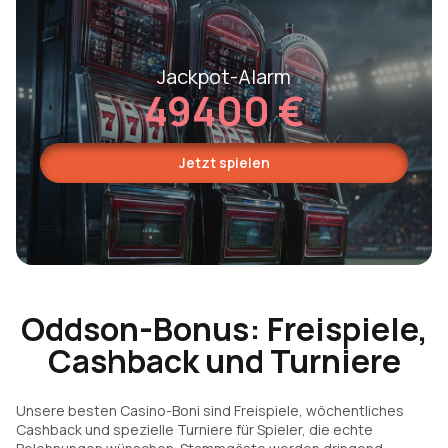
Jackpot-Alarm
49400 €
Jetzt spielen
Oddson-Bonus: Freispiele,
Cashback und Turniere
Unsere besten Casino-Boni sind Freispiele, wöchentliches
Cashback und spezielle Turniere für Spieler, die echte