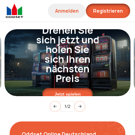
Anmelden
Registrieren
Drehen Sie
sich jetzt und
holen Sie
sich Ihren
nächsten
Preis
Jetzt spielen
1/2
Oddset Online Deutschland