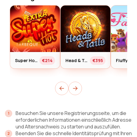
Super Hot Barbeque
€214
Head & Tails (Evoplay Entertaiment)
€395
Fluf
Besuchen Sie unsere Registrierungsseite, um die
erforderlichen Informationen einschließlich Adresse
und Altersnachweis zu starten und auszufüllen.
Beenden Sie die schnelle Identitätsprüfung mit Ihren