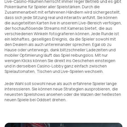
Live-Casino-Räumen herrscht immer reger Betrieb und es gibt
Pokerräume für Spieler aller Spielstärken. Durch die
Zusammenarbeit mit erfahrenen Händlern wird sichergestellt,
dass sich jede Sitzung real und interaktiv anfühlt. Sie können
die ausgeteilten Karten live in unserem Live-Bereich verfolgen,
der hochauflösende Streams mit Kameras bietet, die aus
verschiedenen Winkeln fotografieren können. Jede Runde ist
ein lebhaftes, geselliges Ereignis, da die Spieler sowohl mit
den Dealern als auch untereinander sprechen. Egal ob zu
Hause oder unterwegs, dank blitzschneller Ladezeiten und
mobiler Optimierung läuft das Spiel reibungslos. Mit nur
wenigen Klicks können Sie direkt ins Geschehen einsteigen
und in derselben Casino-Lobby ganz einfach zwischen
Spielautomaten, Tischen und Live-Spielen wechseln.
Jede Wahl soll sowohl neue als auch erfahrene Spieler lange
interessieren. Sie können neue Strategien ausprobieren, die
neuesten Spielshows ansehen oder die Walzen der heißesten
neuen Spiele bei Oddset drehen.